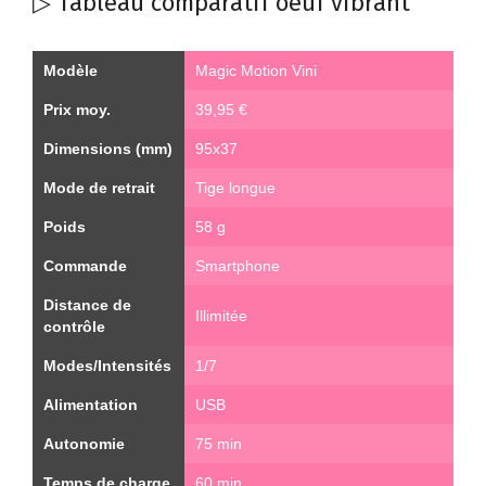
▷ Tableau comparatif oeuf vibrant
Modèle
‎Magic Motion Vini
Prix moy.
39,95 €
Dimensions (mm)
95x37
Mode de retrait
Tige longue
Poids
58 g
Commande
Smartphone
Distance de
Illimitée
contrôle
Modes/Intensités
1/7
Alimentation
USB
Autonomie
75 min
Temps de charge
60 min