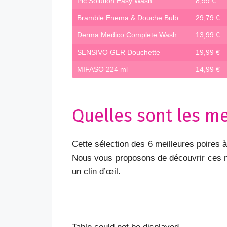
Pic Solution Easy Wash
8,99 €
Bramble Enema & Douche Bulb
29,79 €
Derma Medico Complete Wash
13,99 €
SENSIVO GER Douchette
19,99 €
MIFASO 224 ml
14,99 €
Quelles sont les me
Cette sélection des 6 meilleures poires 
Nous vous proposons de découvrir ces mod
un clin d’œil.