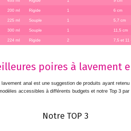
455 ml
Rigide
1
9 cm
200 ml
Rigide
1
6 cm
225 ml
Souple
1
5,7 cm
300 ml
Souple
1
11,5 cm
224 ml
Rigide
2
7,5 et 11
illeures poires à lavement e
à lavement anal est une suggestion de produits ayant retenu n
èles accessibles à différents budgets et notre Top 3 par tr
Notre TOP 3