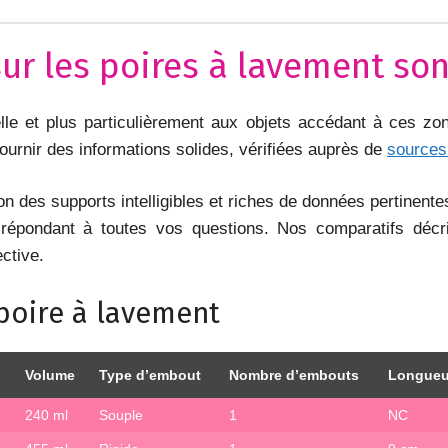
ur les poires à lavement sont
orelle et plus particulièrement aux objets accédant à ces z
urnir des informations solides, vérifiées auprès de
sources 
on des supports intelligibles et riches de données pertinent
répondant à toutes vos questions. Nos comparatifs décri
ctive.
poire à lavement
Volume
Type d’embout
Nombre d’embouts
Longueu
240 ml
Souple
1
NC